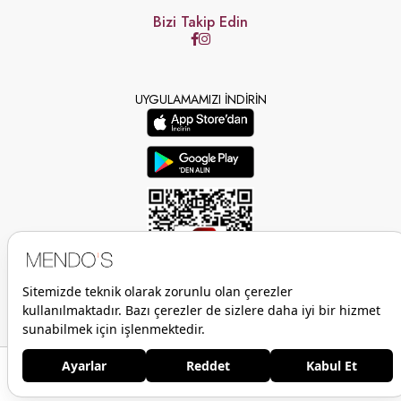
Bizi Takip Edin
UYGULAMAMIZI İNDİRİN
Anasayfa
Favorilerim
Sepetim
Üye Girişi