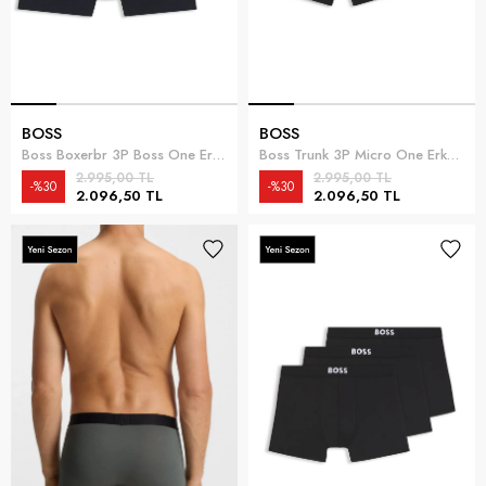
BOSS
BOSS
Boss Boxerbr 3P Boss One Erkek 3lü Boxer Çok Renkli
Boss Trunk 3P Micro One Erkek 3lü Boxer Çok Renkli
2.995,00 TL
2.995,00 TL
%30
%30
2.096,50 TL
2.096,50 TL