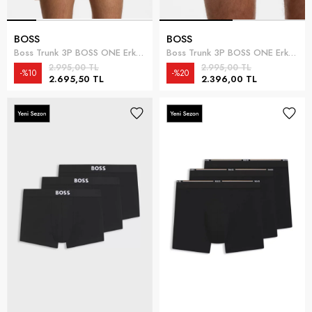
BOSS
BOSS
Boss Trunk 3P BOSS ONE Erkek 3lü Boxer Çok Renkli
Boss Trunk 3P BOSS ONE Erkek 3lü Boxer Beyaz
2.995,00 TL
2.995,00 TL
%10
%20
2.695,50 TL
2.396,00 TL