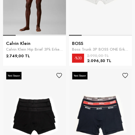
Calvin Klein
BOSS
Calvin Klein Hip Brief 3Pk Erkek 3lü Boxer Yeşil
Boss Trunk 3P BOSS ONE Erkek 3lü Boxer Beyaz
2.749,00 TL
2.995,00 TL
%30
2.096,50 TL