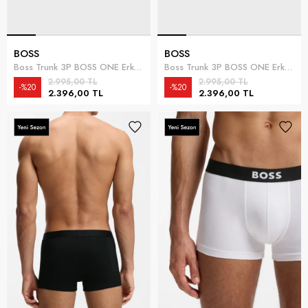
BOSS
BOSS
Boss Trunk 3P BOSS ONE Erkek 3lü Boxer Çok Renkli
Boss Trunk 3P BOSS ONE Erkek 3lü Boxer Çok Renkli
2.995,00 TL
2.995,00 TL
%20
%20
2.396,00 TL
2.396,00 TL