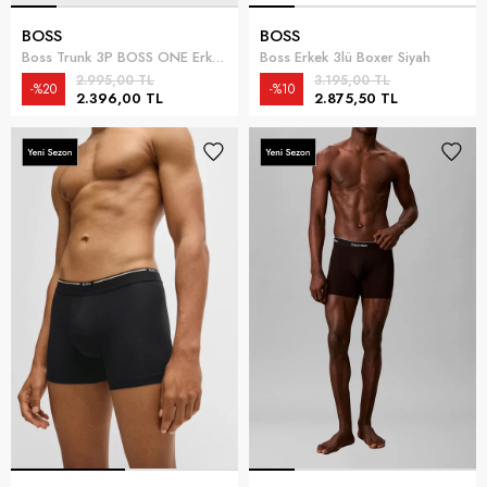
BOSS
BOSS
Boss Trunk 3P BOSS ONE Erkek 3lü Boxer Siyah
Boss Erkek 3lü Boxer Siyah
2.995,00 TL
3.195,00 TL
%20
%10
2.396,00 TL
2.875,50 TL