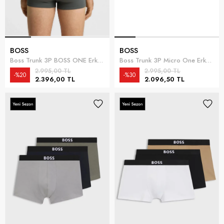
BOSS
BOSS
Boss Trunk 3P BOSS ONE Erkek 3lü Boxer Siyah
Boss Trunk 3P Micro One Erkek 3lü Boxer Siyah
2.995,00 TL
2.995,00 TL
%20
%30
2.396,00 TL
2.096,50 TL