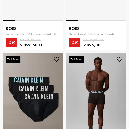
BOSS
BOSS
Boss Trunk 3P Power Erkek 3lü Boxer Çok Renkli
Boss Erkek 3lü Boxer Siyah
2.995,00 TL
2.995,00 TL
%30
%20
2.096,50 TL
2.396,00 TL