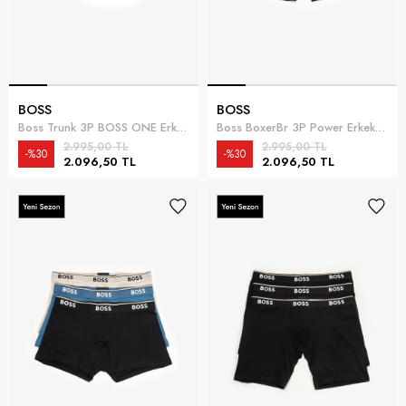
BOSS
BOSS
Boss Trunk 3P BOSS ONE Erkek 3lü Boxer Siyah
Boss BoxerBr 3P Power Erkek 3lü Boxer Mavi
2.995,00 TL
2.995,00 TL
%30
%30
2.096,50 TL
2.096,50 TL