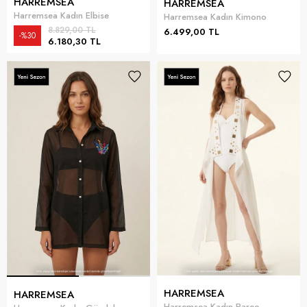
HARREMSEA
HARREMSEA
Harremsea Kadın Elbise
Harremsea Kadın Kimono
8.829,00 TL
6.499,00 TL
%30
6.180,30 TL
HARREMSEA
HARREMSEA
Harremsea Kadın Pareo