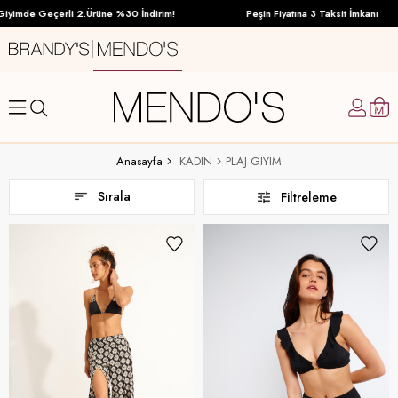
erli 2.Ürüne %30 İndirim!
Peşin Fiyatına 3 Taksit İmkanı
Anasayfa
KADIN
PLAJ GIYIM
Sırala
Filtreleme