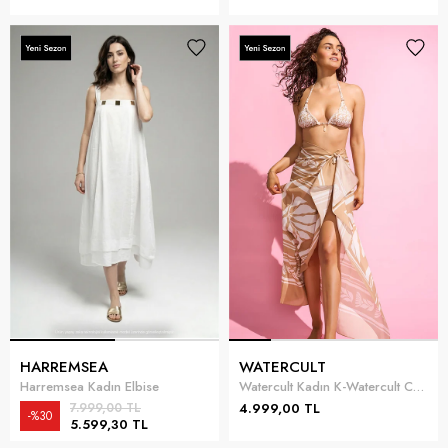
HARREMSEA
WATERCULT
Harremsea Kadın Elbise
Watercult Kadın K-Watercult Coastal Bohemia Pareo
7.999,00 TL
4.999,00 TL
%30
5.599,30 TL