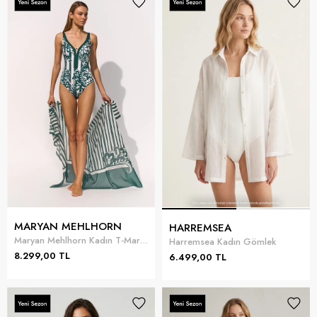
MARYAN MEHLHORN
HARREMSEA
Maryan Mehlhorn Kadın T-Maryan Halcyon Pareo
Harremsea Kadın Gömlek
8.299,00 TL
6.499,00 TL