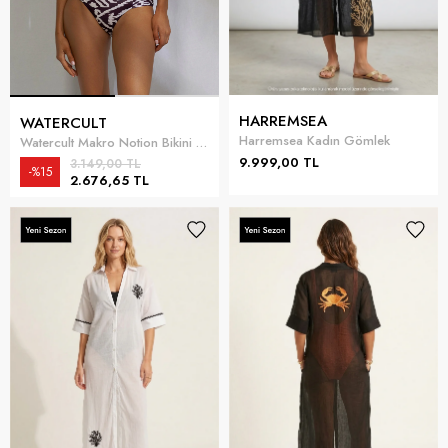
HARREMSEA
WATERCULT
Harremsea Kadın Gömlek
Watercult Makro Notion Bikini Üstü
9.999,00 TL
3.149,00 TL
%15
2.676,65 TL