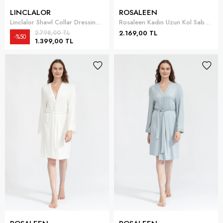
LINCLALOR
ROSALEEN
Linclalor Shawl Collar Dressing Gown L/S Kadın Sabahlık
Rosaleen Kadın Uzun Kol Sabahlık
2.798,00 TL
2.169,00 TL
%50
1.399,00 TL