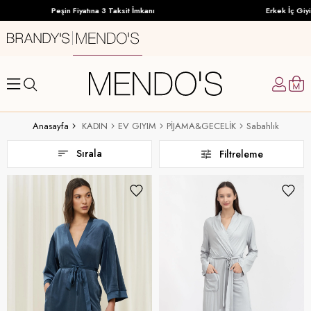
Peşin Fiyatına 3 Taksit İmkanı
Erkek İç Giyimde G
Anasayfa
KADIN
EV GIYIM
PİJAMA&GECELİK
Sabahlık
Sırala
Filtreleme