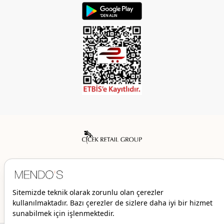
Mendo’s bir Çiçek İç Giyim Tic. ve San. A.Ş. markasıdır.
© 2026 Mendo’s | Her hakkı saklıdır.