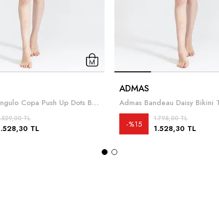
ADMAS
Admas Triangulo Copa Push Up Dots Bikini Takımı
Admas Bandeau Daisy Bikini 
.529,00 TL
1.798,00 TL
%15
1.528,30 TL
1.528,30 TL