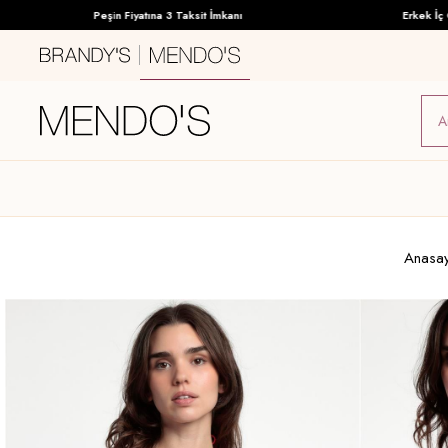
Peşin Fiyatına 3 Taksit İmkanı
Erkek İç Giyi
Anasa