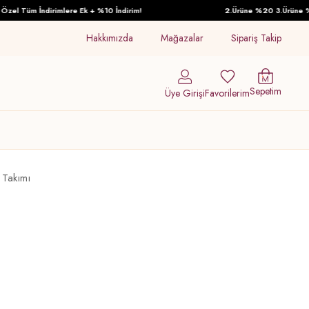
 Tüm İndirimlere Ek + %10 İndirim!
2.Ürüne %20 3.Ürüne %30 İ
Hakkımızda
Mağazalar
Sipariş Takip
Sepetim
Üye Girişi
Favorilerim
 Takımı