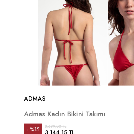
ADMAS
Admas Kadın Bikini Takımı
3.699,00 TL
%
15
3.144,15 TL