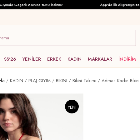
mde Geçerli 2.Ürüne %20 İndirim!
App'de İlk Alışverişinize Özel
SS'26
YENİLER
ERKEK
KADIN
MARKALAR
İNDİRİM
yfa
KADIN
PLAJ GIYIM
BIKINI
Bikini Takımı
Admas Kadın Bikini
YENI
ÜRÜN