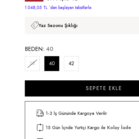
İndirim
1.048,05 TL
`den başlayan taksitlerle
Yaz Sezonu Şıklığı
BEDEN
40
38
40
42
1-3 İş Gününde Kargoya Verilir
15 Gün İçnde Yurtiçi Kargo ile
Kolay İade