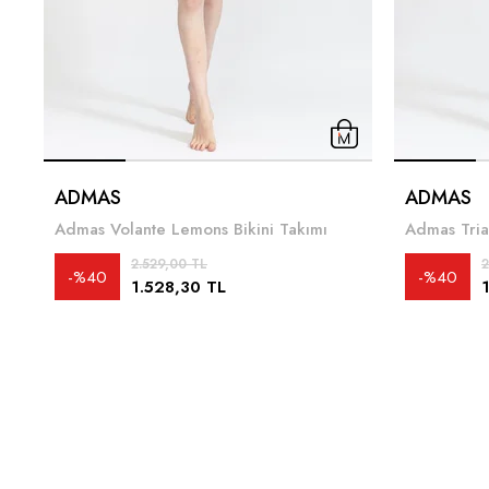
ADMAS
ADMAS
Admas Volante Lemons Bikini Takımı
2.529,00 TL
2
%40
%40
1.528,30 TL