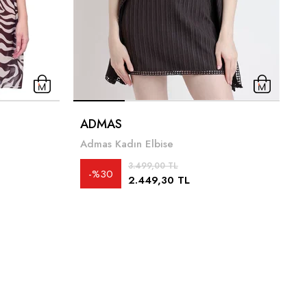
ADMAS
A
Admas Kadın Elbise
3
3.499,00 TL
%30
2.449,30 TL