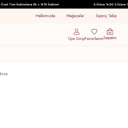
l Tüm İndirimlere Ek + %10 İndirim!
2.Ürüne %20 3.Ürüne %30 İ
Hakkımızda
Mağazalar
Sipariş Takip
Sepetim
Üye Girişi
Favorilerim
bise