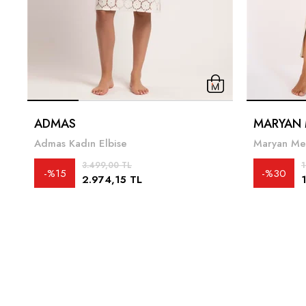
ADMAS
MARYAN
Admas Kadın Elbise
Maryan Meh
3.499,00 TL
1
%15
%30
2.974,15 TL