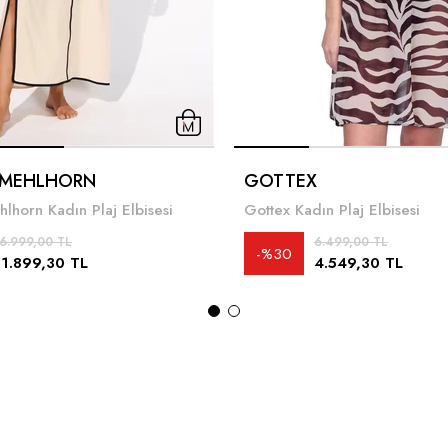
 MEHLHORN
GOTTEX
lhorn Kadın Plaj Elbisesi
Gottex Kadın Plaj Elbisesi
6.999,00 TL
6.499,00 TL
%30
11.899,30 TL
4.549,30 TL