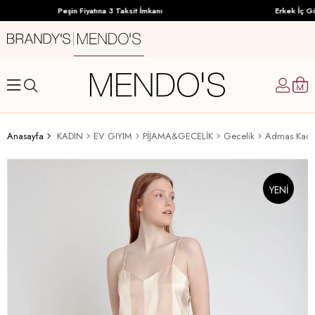
Peşin Fiyatına 3 Taksit İmkanı
Erkek İç Giy
Anasayfa
KADIN
EV GIYIM
PİJAMA&GECELİK
Gecelik
Admas Kadı
YENI
ÜRÜN