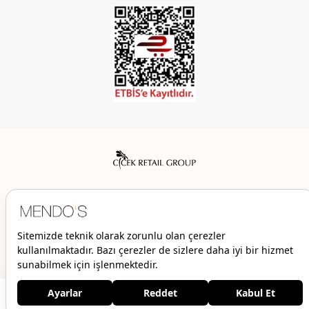
Mendo’s bir Çiçek İç Giyim Tic. ve San. A.Ş. markasıdır.
© 2026 Mendo’s | Her hakkı saklıdır.
2.249,00 TL