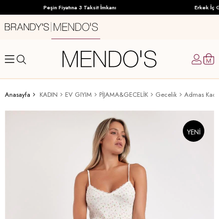
Peşin Fiyatına 3 Taksit İmkanı
Erkek İç G
Anasayfa
KADIN
EV GIYIM
PİJAMA&GECELİK
Gecelik
Admas Kadı
YENI
ÜRÜN