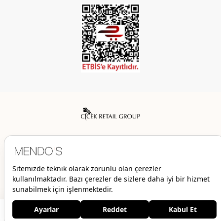
Mendo’s bir Çiçek İç Giyim Tic. ve San. A.Ş. markasıdır.
© 2026 Mendo’s | Her hakkı saklıdır.
2.509,00 TL