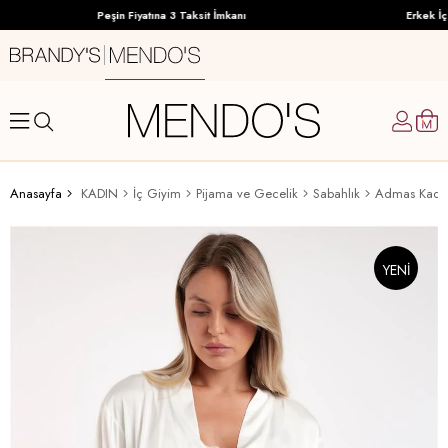
Peşin Fiyatına 3 Taksit İmkanı
Erkek İç 
Anasayfa
KADIN
İç Giyim
Pijama ve Gecelik
Sabahlık
Admas Kadın
YENI
ÜRÜN