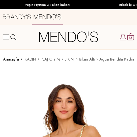
Peşin Fiyatına 3 Taksit İmkanı
Erkek İç Giy
Anasayfa
KADIN
PLAJ GIYIM
BIKINI
Bikini Altı
Agua Bendita Kadın Bi