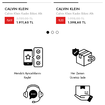
CALVIN KLEIN
CALVIN KLEIN
Calvin Klein Kadın Bikini Altı
Calvin Klein Kadın Bikini Altı
3.759,00 TL
1.998,00 TL
%49
%30
1.911,65 TL
1.398,60 TL
Mendo's Ayrıcalıklarını
Her Zaman
Keşfet
Ücretsiz İade