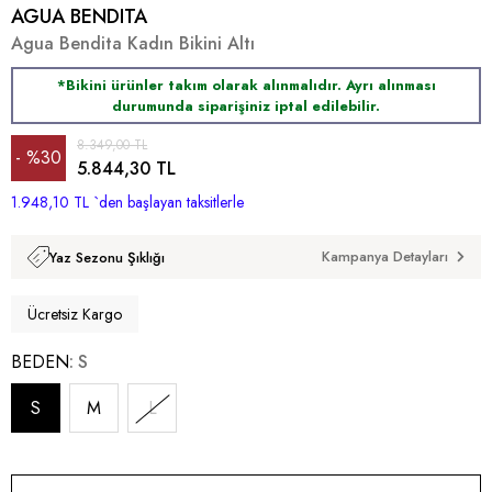
AGUA BENDITA
Agua Bendita Kadın Bikini Altı
*Bikini ürünler takım olarak alınmalıdır. Ayrı alınması
durumunda siparişiniz iptal edilebilir.
8.349,00 TL
%
30
5.844,30 TL
1.948,10 TL
İndirim
`den başlayan taksitlerle
Kampanya Detayları
Yaz Sezonu Şıklığı
Ücretsiz Kargo
BEDEN
S
S
M
L