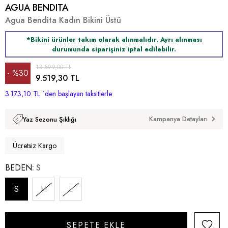
AGUA BENDITA
Agua Bendita Kadın Bikini Üstü
*Bikini ürünler takım olarak alınmalıdır. Ayrı alınması
durumunda siparişiniz iptal edilebilir.
13.599,00 TL
%
30
9.519,30 TL
3.173,10 TL
İndirim
`den başlayan taksitlerle
Kampanya Detayları
Yaz Sezonu Şıklığı
Ücretsiz Kargo
BEDEN
S
S
M
L