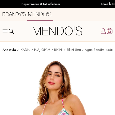
Peşin Fiyatına 3 Taksit İmkanı
Erkek İç Gi
Anasayfa
KADIN
PLAJ GIYIM
BIKINI
Bikini Üstü
Agua Bendita Kadın B