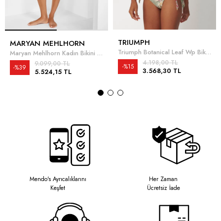
TRIUMPH
MARYAN MEHLHORN
Triumph Botanical Leaf Wp Bikini Üstü
Maryan Mehlhorn Kadın Bikini Üstü
4.198,00 TL
9.099,00 TL
%15
%39
3.568,30 TL
5.524,15 TL
Mendo's Ayrıcalıklarını
Her Zaman
Keşfet
Ücretsiz İade