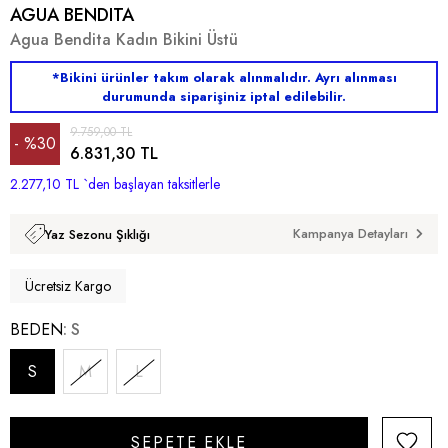
AGUA BENDITA
Agua Bendita Kadın Bikini Üstü
*Bikini ürünler takım olarak alınmalıdır. Ayrı alınması
durumunda siparişiniz iptal edilebilir.
9.759,00 TL
%
30
6.831,30 TL
2.277,10 TL
İndirim
`den başlayan taksitlerle
Kampanya Detayları
Yaz Sezonu Şıklığı
Ücretsiz Kargo
BEDEN
S
S
M
L