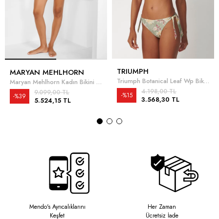
TRIUMPH
MARYAN MEHLHORN
Triumph Botanical Leaf Wp Bikini Üstü
Maryan Mehlhorn Kadın Bikini Üstü
4.198,00 TL
9.099,00 TL
%15
%39
3.568,30 TL
5.524,15 TL
Mendo's Ayrıcalıklarını
Her Zaman
Keşfet
Ücretsiz İade