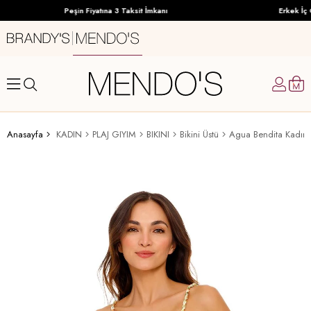
Peşin Fiyatına 3 Taksit İmkanı
Erkek İç G
Anasayfa
KADIN
PLAJ GIYIM
BIKINI
Bikini Üstü
Agua Bendita Kadın B