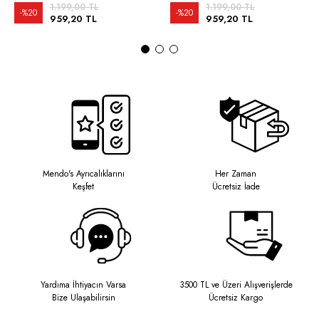
1.199,00 TL
1.199,00 TL
%20
%20
959,20 TL
959,20 TL
Mendo's Ayrıcalıklarını
Her Zaman
Keşfet
Ücretsiz İade
Yardıma İhtiyacın Varsa
3500 TL ve Üzeri Alışverişlerde
Bize Ulaşabilirsin
Ücretsiz Kargo