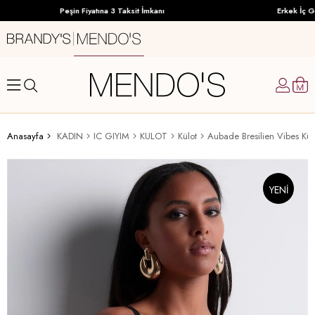
Peşin Fiyatına 3 Taksit İmkanı
Erkek İç Giy
Anasayfa
KADIN
IC GIYIM
KULOT
Külot
Aubade Bresilien Vibes Kül
YENI
ÜRÜN