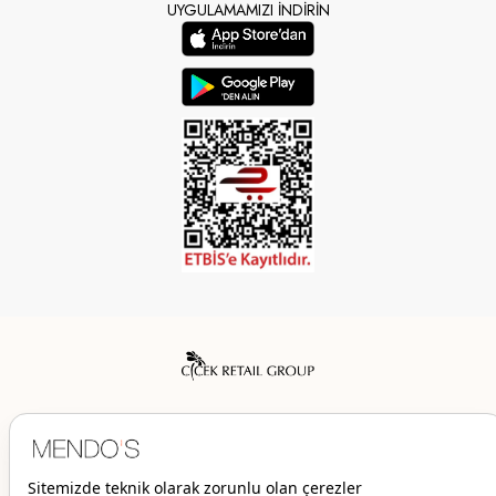
UYGULAMAMIZI İNDİRİN
Mendo’s bir Çiçek İç Giyim Tic. ve San. A.Ş. markasıdır.