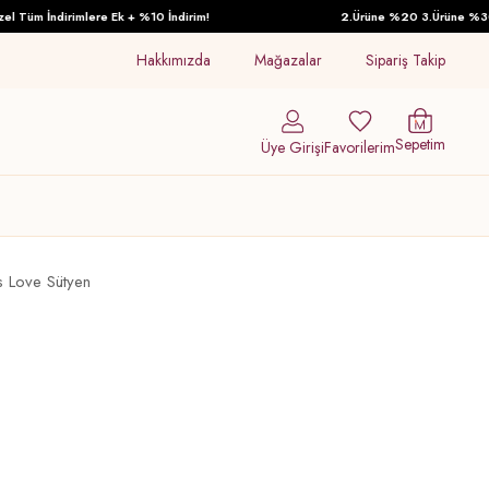
üm İndirimlere Ek + %10 İndirim!
2.Ürüne %20 3.Ürüne %30 İndi
Hakkımızda
Mağazalar
Sipariş Takip
Sepetim
Üye Girişi
Favorilerim
 Love Sütyen