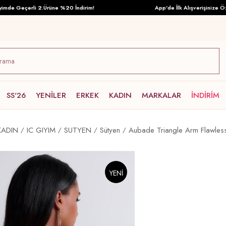
e Geçerli 2.Ürüne %20 İndirim!
App'de İlk Alışverişinize Özel T
SS'26
YENİLER
ERKEK
KADIN
MARKALAR
İNDİRİM
KADIN
IC GIYIM
SUTYEN
Sütyen
Aubade Triangle Arm Flawless
YENI
ÜRÜN