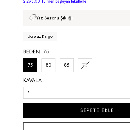
2.293,00 TL
`den başlayan taksitlerle
Yaz Sezonu Şıklığı
Ücretsiz Kargo
BEDEN
75
75
80
85
70
KAVALA