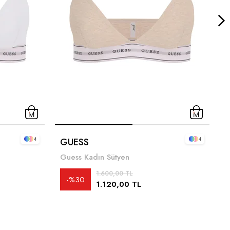
4
4
GUESS
G
Guess Kadın Sütyen
1.600,00 TL
%30
1.120,00 TL