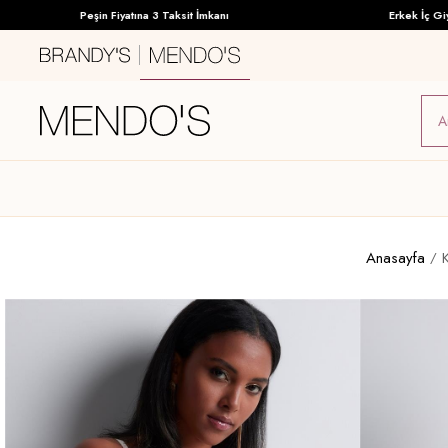
Peşin Fiyatına 3 Taksit İmkanı
Erkek İç Giyimd
Anasayfa