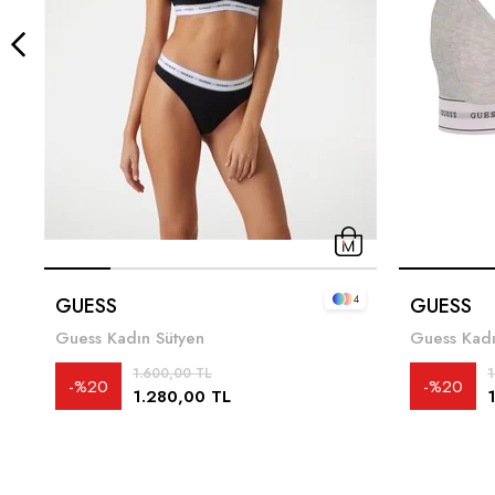
4
GUESS
GUESS
Guess Kadın Sütyen
Guess Kadı
1.600,00 TL
1
%20
%20
1.280,00 TL