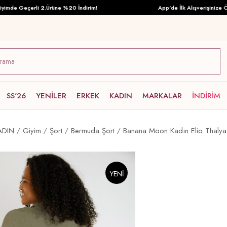
de Geçerli 2.Ürüne %20 İndirim!
App'de İlk Alışverişinize Özel 
SS'26
YENİLER
ERKEK
KADIN
MARKALAR
İNDİRİM
ADIN
Giyim
Şort
Bermuda Şort
Banana Moon Kadın Elio Thalya
YENI
ÜRÜN