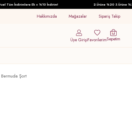
Tüm İndirimlere Ek + %10 İndirim!
2.Ürüne %20 3.Ürüne %30 İn
Hakkımızda
Mağazalar
Sipariş Takip
Sepetim
Üye Girişi
Favorilerim
 Bermuda Şort