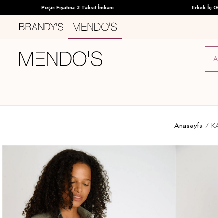
Peşin Fiyatına 3 Taksit İmkanı
Erkek İç Giyim
Anasayfa
K