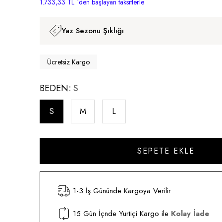
1.733,33 TL
`den başlayan taksitlerle
Yaz Sezonu Şıklığı
Ücretsiz Kargo
BEDEN
S
S
M
L
1-3 İş Gününde Kargoya Verilir
15 Gün İçnde Yurtiçi Kargo ile
Kolay İade