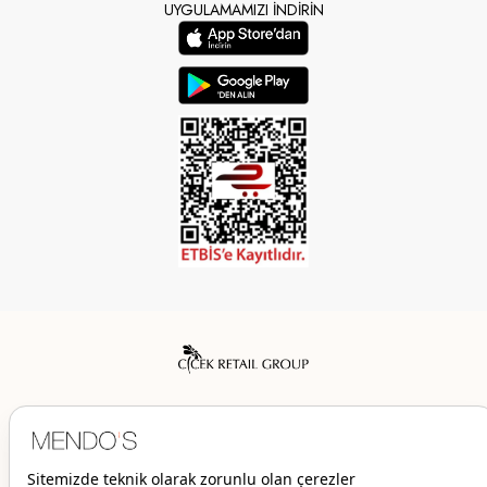
UYGULAMAMIZI İNDİRİN
Mendo’s bir Çiçek İç Giyim Tic. ve San. A.Ş. markasıdır.