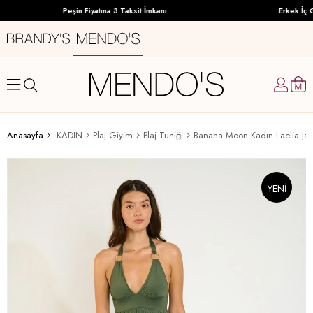
Peşin Fiyatına 3 Taksit İmkanı
Erkek İç G
Anasayfa
KADIN
Plaj Giyim
Plaj Tuniği
Banana Moon Kadın Laelia Ja
YENI
ÜRÜN