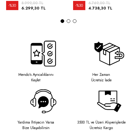
8.999,00 TL
6.769,00 TL
%30
%30
6.299,30 TL
4.738,30 TL
Mendo's Ayrıcalıklarını
Her Zaman
Keşfet
Ücretsiz İade
Yardıma İhtiyacın Varsa
3500 TL ve Üzeri Alışverişlerde
Bize Ulaşabilirsin
Ücretsiz Kargo