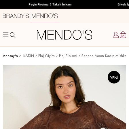
Peşin Fiyatına 3 Taksit İmkanı
Erkek İç
Anasayfa
KADIN
Plaj Giyim
Plaj Elbisesi
Banana Moon Kadın Mishka Bo
YENI
ÜRÜN