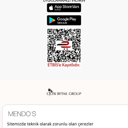
UYGULAMAMIZI İNDİRİN
Mendo’s bir Çiçek İç Giyim Tic. ve San. A.Ş. markasıdır.
© 2026 Mendo’s | Her hakkı saklıdır.