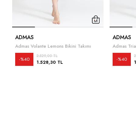
ADMAS
ADMAS
Admas Volante Lemons Bikini Takımı
2.529,00 TL
2
%40
%40
1.528,30 TL