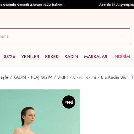
iyimde Geçerli 2.Ürüne %20 İndirim!
App'de İlk Alışverişinize Ö
SS'26
YENİLER
ERKEK
KADIN
MARKALAR
İNDİRİM
ayfa
KADIN
PLAJ GIYIM
BIKINI
Bikini Takımı
Bia Kadın Bikini 
YENI
ÜRÜN