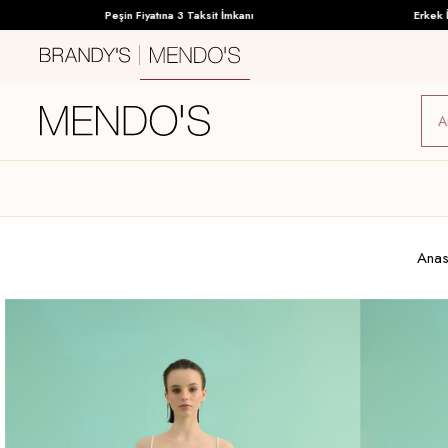
Peşin Fiyatına 3 Taksit İmkanı
Erkek İç G
Anas