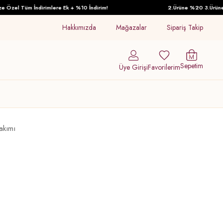
zel Tüm İndirimlere Ek + %10 İndirim!
2.Ürüne %20 3.Ürüne %30
Hakkımızda
Mağazalar
Sipariş Takip
Sepetim
Üye Girişi
Favorilerim
Takımı