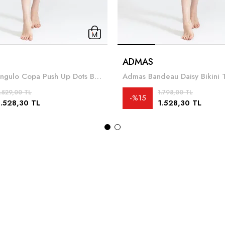
ADMAS
Admas Triangulo Copa Push Up Dots Bikini Takımı
Admas Bandeau Daisy Bikini 
.529,00 TL
1.798,00 TL
%15
1.528,30 TL
1.528,30 TL