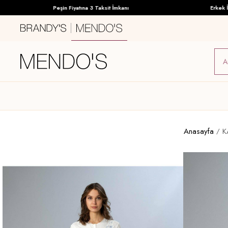
Peşin Fiyatına 3 Taksit İmkanı
Erkek İç Gi
Anasayfa
K