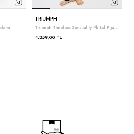
TRIUMPH
A
akımı
Triumph Timeless Sensuality Pk Lsl Pijama Takımı
2
4.259,00 TL