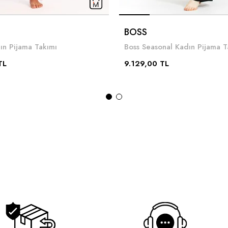
BOSS
n Pijama Takımı
Boss Seasonal Kadın Pijama T
TL
9.129,00 TL