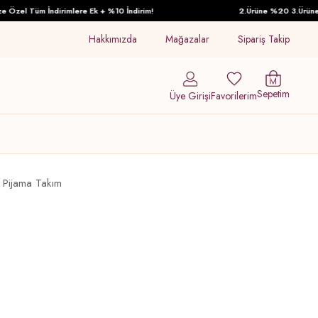
zel Tüm İndirimlere Ek + %10 İndirim!
2.Ürüne %20 3.Ürüne %30
Hakkımızda
Mağazalar
Sipariş Takip
Sepetim
Üye Girişi
Favorilerim
n Pijama Takım