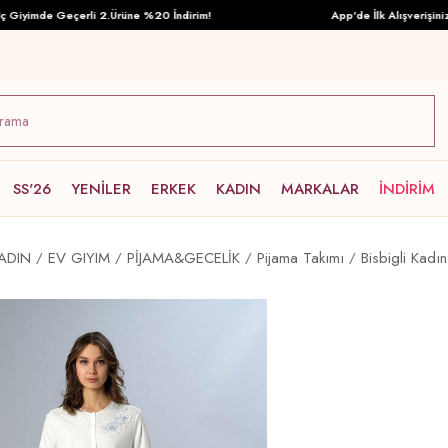
yimde Geçerli 2.Ürüne %20 İndirim!
App'de İlk Alışverişinize Ö
SS'26
YENİLER
ERKEK
KADIN
MARKALAR
İNDİRİM
ADIN
EV GIYIM
PİJAMA&GECELİK
Pijama Takımı
Bisbigli Kadı