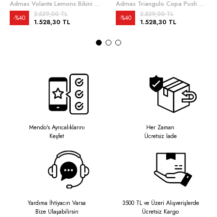
Admas Volante Lemons Bikini Takımı
Admas Triangulo Copa Push Up Dots Bikini Takımı
2.529,00 TL
2.529,00 TL
%40
%40
1.528,30 TL
1.528,30 TL
Mendo's Ayrıcalıklarını
Her Zaman
Keşfet
Ücretsiz İade
Yardıma İhtiyacın Varsa
3500 TL ve Üzeri Alışverişlerde
Bize Ulaşabilirsin
Ücretsiz Kargo