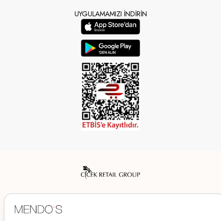
UYGULAMAMIZI İNDİRİN
Mendo’s bir Çiçek İç Giyim Tic. ve San. A.Ş. markasıdır.