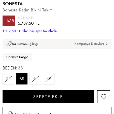
BONESTA
Bonesta Kadın Bikini Takımı
6.750,00 TL
%
15
5.737,50 TL
1.912,50 TL
İndirim
`den başlayan taksitlerle
Kampanya Detayları
Yaz Sezonu Şıklığı
Ücretsiz Kargo
BEDEN
38
36
38
40
42