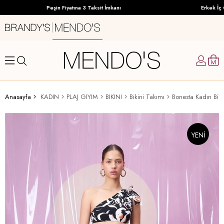
Peşin Fiyatına 3 Taksit İmkanı
Erkek İç G
Anasayfa
KADIN
PLAJ GIYIM
BIKINI
Bikini Takımı
Bonesta Kadın Biki
YENI
ÜRÜN