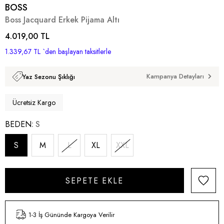
BOSS
Boss Jacquard Erkek Pijama Altı
4.019,00 TL
1.339,67 TL
`den başlayan taksitlerle
Kampanya Detayları
Yaz Sezonu Şıklığı
Ücretsiz Kargo
BEDEN
S
S
M
L
XL
XXL
1-3 İş Gününde Kargoya Verilir