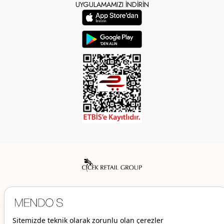
UYGULAMAMIZI İNDİRİN
Mendo’s bir Çiçek İç Giyim Tic. ve San. A.Ş. markasıdır.