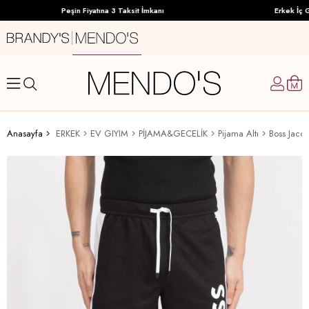
Peşin Fiyatına 3 Taksit İmkanı
Erkek İç Gi
Anasayfa
ERKEK
EV GIYIM
PİJAMA&GECELİK
Pijama Altı
Boss Jacqu