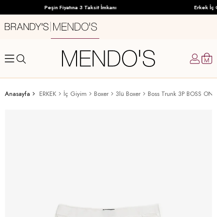
Peşin Fiyatına 3 Taksit İmkanı
Erkek İç G
Anasayfa
ERKEK
İç Giyim
Boxer
3lü Boxer
Boss Trunk 3P BOSS ONE 