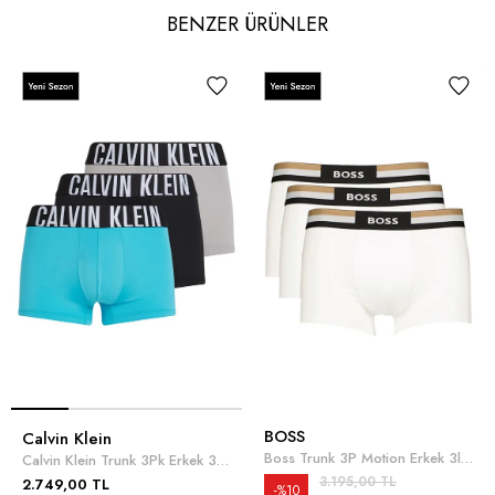
BENZER ÜRÜNLER
BOSS
Calvin Klein
Boss Trunk 3P Motion Erkek 3lü Boxer Beyaz
Calvin Klein Trunk 3Pk Erkek 3lü Boxer Çok Renkli
3.195,00 TL
2.749,00 TL
%10