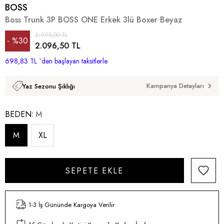
BOSS
Boss Trunk 3P BOSS ONE Erkek 3lü Boxer Beyaz
2.995,00 TL
%
30
2.096,50 TL
698,83 TL
İndirim
`den başlayan taksitlerle
Kampanya Detayları
Yaz Sezonu Şıklığı
BEDEN
M
M
XL
1-3 İş Gününde Kargoya Verilir