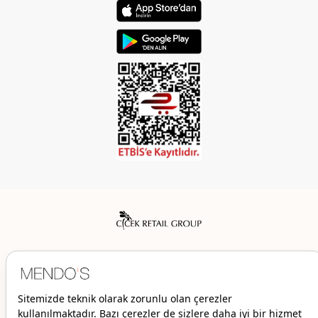
Mendo’s bir Çiçek İç Giyim Tic. ve San. A.Ş. markasıdır.
© 2026 Mendo’s | Her hakkı saklıdır.