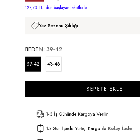
İndirim
127,73 TL
`den başlayan taksitlerle
Yaz Sezonu Şıklığı
BEDEN
39-42
39-42
43-46
1-3 İş Gününde Kargoya Verilir
15 Gün İçnde Yurtiçi Kargo ile
Kolay İade