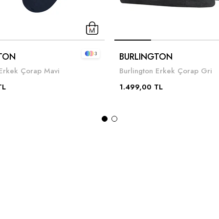
3
TON
BURLINGTON
 Erkek Çorap Mavi
Burlington Erkek Çorap Gri
TL
1.499,00 TL