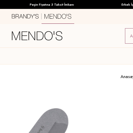
Peşin Fiyatına 3 Taksit İmkanı
Erkek İç Gi
Anasa