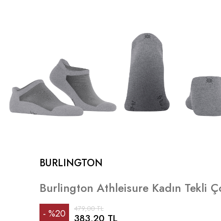
BURLINGTON
Burlington Athleisure Kadın Tekli Ç
479,00 TL
%
20
383,20 TL