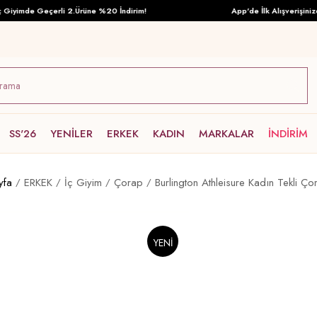
yimde Geçerli 2.Ürüne %20 İndirim!
App'de İlk Alışverişinize Ö
SS'26
YENİLER
ERKEK
KADIN
MARKALAR
İNDİRİM
yfa
ERKEK
İç Giyim
Çorap
Burlington Athleisure Kadın Tekli Ço
YENI
ÜRÜN