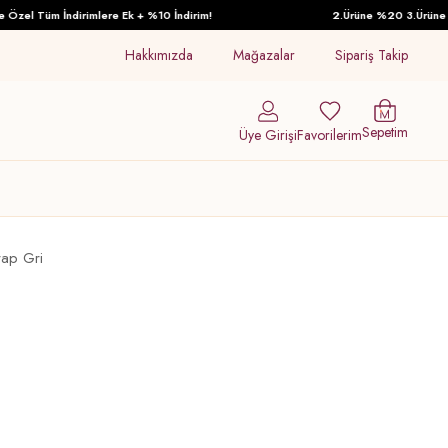
zel Tüm İndirimlere Ek + %10 İndirim!
2.Ürüne %20 3.Ürüne %30 
Hakkımızda
Mağazalar
Sipariş Takip
Sepetim
Üye Girişi
Favorilerim
rap Gri