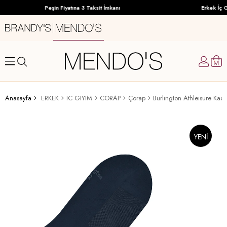
Peşin Fiyatına 3 Taksit İmkanı
Erkek İç G
Anasayfa
ERKEK
IC GIYIM
CORAP
Çorap
Burlington Athleisure Kadı
YENI
ÜRÜN