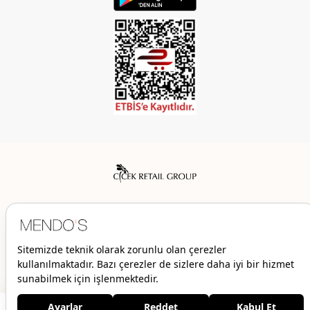
Mendo’s bir Çiçek İç Giyim Tic. ve San. A.Ş. markasıdır.
© 2026 Mendo’s | Her hakkı saklıdır.
449,00 TL