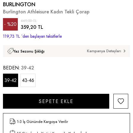
BURLINGTON
Burlington Athleisure Kadın Tekli Çorap
449,00 TL
%
20
359,20 TL
119,73 TL
İndirim
`den başlayan taksitlerle
Kampanya Detayları
Yaz Sezonu Şıklığı
BEDEN
39-42
39-42
43-46
1-3 İş Gününde Kargoya Verilir