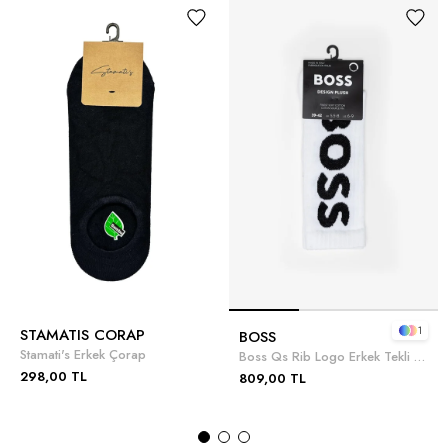
1
STAMATIS CORAP
BOSS
Stamati's Erkek Çorap
Boss Qs Rib Logo Erkek Tekli Çorap
298,00 TL
809,00 TL