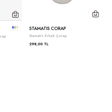
STAMATIS CORAP
C
1
Stamati's Erkek Çorap
C
orap
298,00 TL