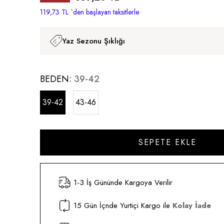
İndirim
119,73 TL
`den başlayan taksitlerle
Yaz Sezonu Şıklığı
BEDEN
39-42
39-42
43-46
1-3 İş Gününde Kargoya Verilir
15 Gün İçnde Yurtiçi Kargo ile
Kolay İade