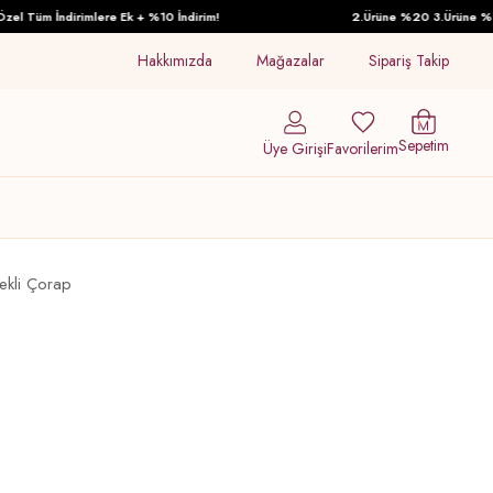
 Tüm İndirimlere Ek + %10 İndirim!
2.Ürüne %20 3.Ürüne %30 İn
Hakkımızda
Mağazalar
Sipariş Takip
Sepetim
Üye Girişi
Favorilerim
Tekli Çorap