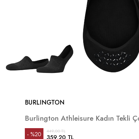
BURLINGTON
Burlington Athleisure Kadın Tekli Ç
449,00 TL
%
20
359,20 TL