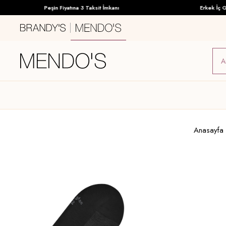
Peşin Fiyatına 3 Taksit İmkanı
Erkek İç Giyi
Anasayfa