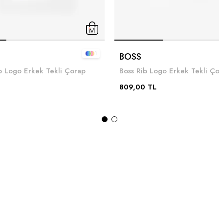
1
BOSS
b Logo Erkek Tekli Çorap
Boss Rib Logo Erkek Tekli Ç
809,00 TL