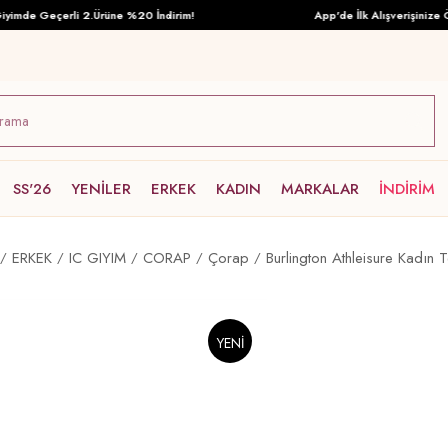
mde Geçerli 2.Ürüne %20 İndirim!
App'de İlk Alışverişinize Özel
SS'26
YENİLER
ERKEK
KADIN
MARKALAR
İNDİRİM
ERKEK
IC GIYIM
CORAP
Çorap
Burlington Athleisure Kadın 
YENI
ÜRÜN