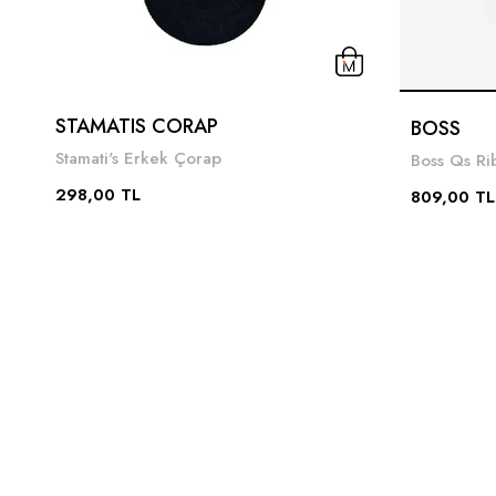
STAMATIS CORAP
BOSS
Stamati's Erkek Çorap
Boss Qs Ri
298,00 TL
809,00 TL