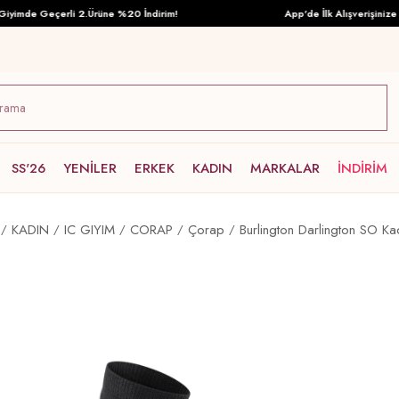
imde Geçerli 2.Ürüne %20 İndirim!
App'de İlk Alışverişinize Öz
SS'26
YENİLER
ERKEK
KADIN
MARKALAR
İNDİRİM
KADIN
IC GIYIM
CORAP
Çorap
Burlington Darlington SO K