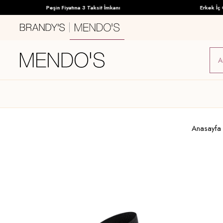
Peşin Fiyatına 3 Taksit İmkanı
Erkek İç Giy
Anasayfa