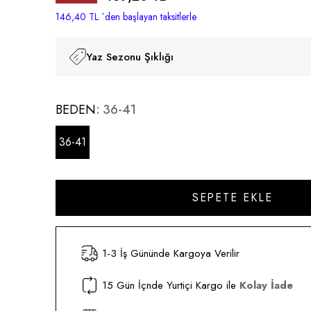
İndirim
146,40 TL
`den başlayan taksitlerle
Yaz Sezonu Şıklığı
BEDEN
36-41
36-41
1-3 İş Gününde Kargoya Verilir
15 Gün İçnde Yurtiçi Kargo ile
Kolay İade