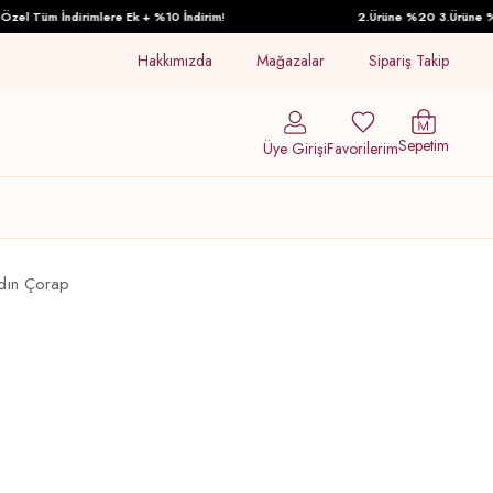
el Tüm İndirimlere Ek + %10 İndirim!
2.Ürüne %20 3.Ürüne %30 
Hakkımızda
Mağazalar
Sipariş Takip
Sepetim
Üye Girişi
Favorilerim
adın Çorap