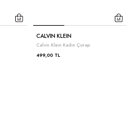
C
CALVIN KLEIN
C
Calvin Klein Kadın Çorap
4
499,00 TL