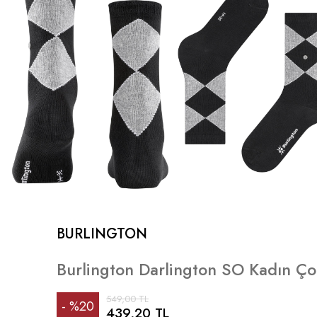
BURLINGTON
Burlington Darlington SO Kadın Ço
549,00 TL
%
20
439,20 TL