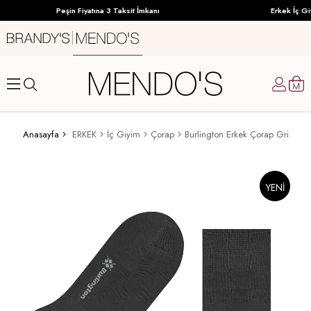
Peşin Fiyatına 3 Taksit İmkanı
Erkek İç Giy
Anasayfa
ERKEK
İç Giyim
Çorap
Burlington Erkek Çorap Gri
YENI
ÜRÜN