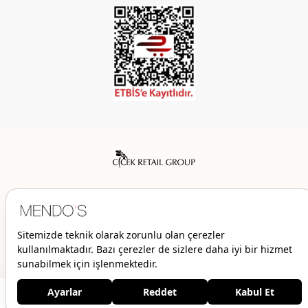
Mendo’s bir Çiçek İç Giyim Tic. ve San. A.Ş. markasıdır.
© 2026 Mendo’s | Her hakkı saklıdır.
1.249,00 TL