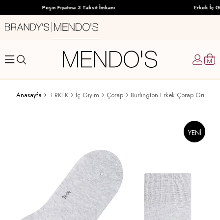
Peşin Fiyatına 3 Taksit İmkanı
Erkek İç Gi
Anasayfa
ERKEK
İç Giyim
Çorap
Burlington Erkek Çorap Gri
YENI
ÜRÜN