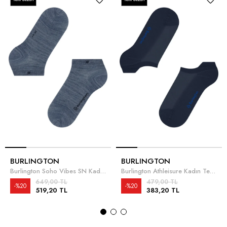
BURLINGTON
BURLINGTON
Burlington Soho Vibes SN Kadın Çorap Mavi
Burlington Athleisure Kadın Tekli Çorap Mavi
649,00 TL
479,00 TL
%20
%20
519,20 TL
383,20 TL