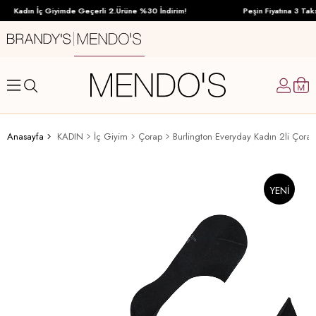
Kadın İç Giyimde Geçerli 2.Ürüne %30 İndirim!
Peşin Fiyatına 3 Taksi
Anasayfa
KADIN
İç Giyim
Çorap
Burlington Everyday Kadın 2li Çorap
YENI
ÜRÜN