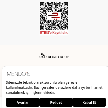
Mendo’s bir Çiçek İç Giyim Tic. ve San. A.Ş. markasıdır.
© 2026 Mendo’s | Her hakkı saklıdır.
999,00 TL