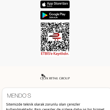
Mendo’s bir Çiçek İç Giyim Tic. ve San. A.Ş. markasıdır.
© 2026 Mendo’s | Her hakkı saklıdır.