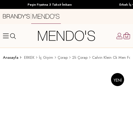
Peşin Fiyatına 3 Taksit İmkanı
Erkek İç 
Anasayfa
ERKEK
İç Giyim
Çorap
2li Çorap
YENI
ÜRÜN