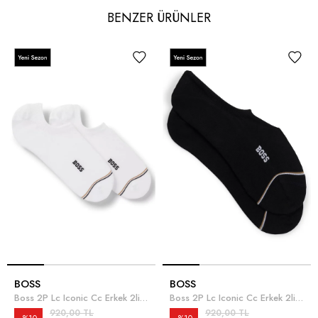
BENZER ÜRÜNLER
BOSS
BOSS
Boss 2P Lc Iconic Cc Erkek 2li Çorap Beyaz
Boss 2P Lc Iconic Cc Erkek 2li Çorap Siyah
920,00 TL
920,00 TL