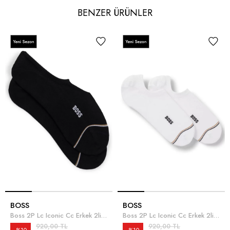
BENZER ÜRÜNLER
BOSS
BOSS
Boss 2P Lc Iconic Cc Erkek 2li Çorap Siyah
Boss 2P Lc Iconic Cc Erkek 2li Çorap Beyaz
920,00 TL
920,00 TL