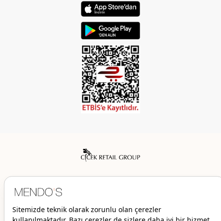
Mendo’s bir Çiçek İç Giyim Tic. ve San. A.Ş. markasıdır.
© 2026 Mendo’s | Her hakkı saklıdır.