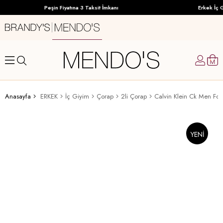
Peşin Fiyatına 3 Taksit İmkanı
Erkek İç G
Anasayfa
ERKEK
İç Giyim
Çorap
2li Çorap
YENI
ÜRÜN