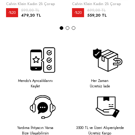
Calvin Klein Kadın 2li Çorap
Calvin Klein Kadın 2li Çorap
599,00 TL
699,00 TL
%20
%20
479,20 TL
559,20 TL
Mendo's Ayrıcalıklarını
Her Zaman
Keşfet
Ücretsiz İade
Yardıma İhtiyacın Varsa
3500 TL ve Üzeri Alışverişlerde
Bize Ulaşabilirsin
Ücretsiz Kargo