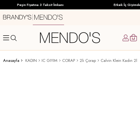
Peşin Fiyatına 3 Taksit İmkanı
Erkek İç Giyimde
Anasayfa
KADIN
IC GIYIM
CORAP
2li Çorap
Calvin Klein Kadın 2li