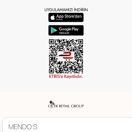
UYGULAMAMIZI İNDİRİN
Mendo’s bir Çiçek İç Giyim Tic. ve San. A.Ş. markasıdır.