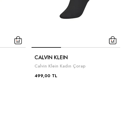
C
CALVIN KLEIN
C
Calvin Klein Kadın Çorap
4
499,00 TL