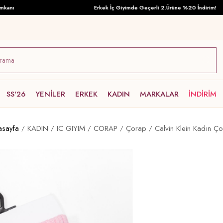
nı
Erkek İç Giyimde Geçerli 2.Ürüne %20 İndirim!
SS'26
YENİLER
ERKEK
KADIN
MARKALAR
İNDİRİM
asayfa
KADIN
IC GIYIM
CORAP
Çorap
Calvin Klein Kadın Ç