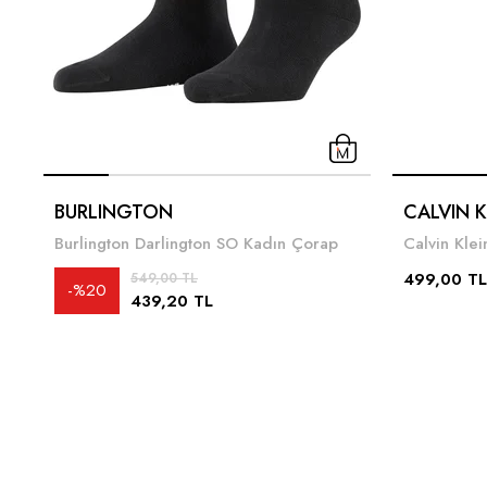
BURLINGTON
CALVIN K
Burlington Darlington SO Kadın Çorap
Calvin Kle
499,00 TL
549,00 TL
%20
439,20 TL