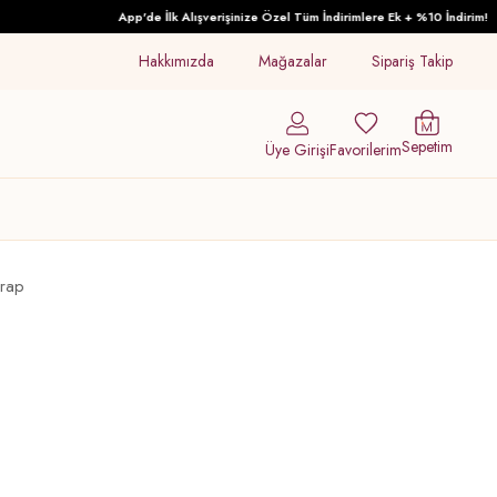
App'de İlk Alışverişinize Özel Tüm İndirimlere Ek + %10 İndirim!
Hakkımızda
Mağazalar
Sipariş Takip
Sepetim
Üye Girişi
Favorilerim
orap