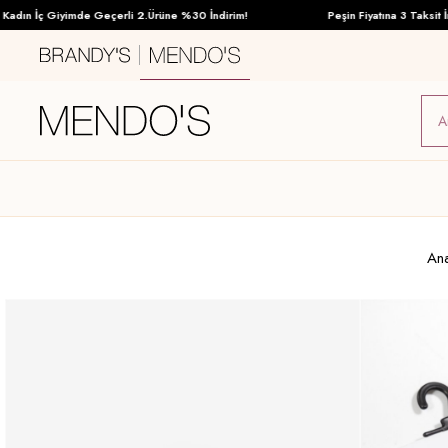
ın İç Giyimde Geçerli 2.Ürüne %30 İndirim!
Peşin Fiyatına 3 Taksit İmka
An