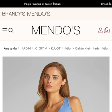
Peşin Fiyatına 3 Taksit İmkanı
Erkek İç 
Anasayfa
KADIN
IC GIYIM
KULOT
Külot
Calvin Klein Kadın Külot