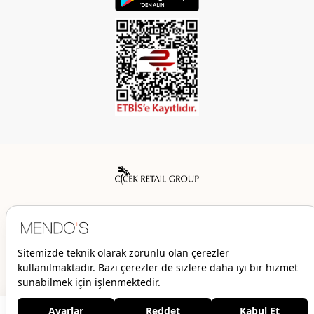
Mendo’s bir Çiçek İç Giyim Tic. ve San. A.Ş. markasıdır.
© 2026 Mendo’s | Her hakkı saklıdır.
2.069,00 TL