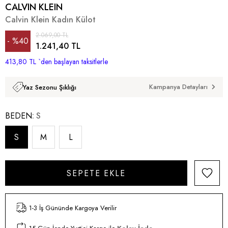
CALVIN KLEIN
Calvin Klein Kadın Külot
2.069,00 TL
%
40
1.241,40 TL
413,80 TL
İndirim
`den başlayan taksitlerle
Kampanya Detayları
Yaz Sezonu Şıklığı
BEDEN
S
S
M
L
1-3 İş Gününde Kargoya Verilir