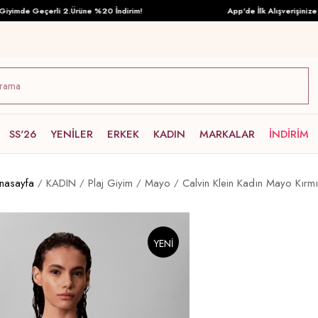
imde Geçerli 2.Ürüne %20 İndirim!
App'de İlk Alışverişinize Öz
SS'26
YENİLER
ERKEK
KADIN
MARKALAR
İNDİRİM
nasayfa
KADIN
Plaj Giyim
Mayo
Calvin Klein Kadın Mayo Kırmı
YENI
ÜRÜN