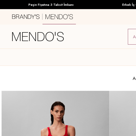
Peşin Fiyatına 3 Taksit İmkanı
Erkek İç Giy
A