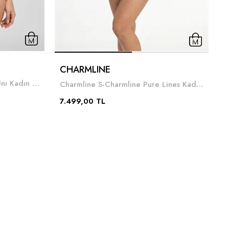
CHARMLINE
Charmline Z-Charmline Nos Unı Kadın Mayo Siyah
Charmline S-Charmline Pure Lines Kadın Mayo Lacivert
1
7.499,00 TL