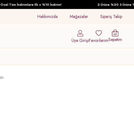
el Tüm İndirimlere Ek + %10 İndirim!
2.Ürüne %20 3.Ürüne %30 
Hakkımızda
Mağazalar
Sipariş Takip
Sepetim
Üye Girişi
Favorilerim
zı