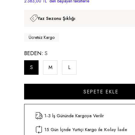
2.383,00 TL
`den başlayan taksitlerle
Yaz Sezonu Şıklığı
Ücretsiz Kargo
BEDEN
S
S
M
L
1-3 İş Gününde Kargoya Verilir
15 Gün İçnde Yurtiçi Kargo ile
Kolay İade