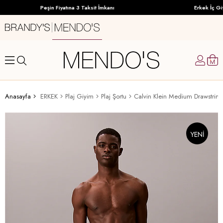
Peşin Fiyatına 3 Taksit İmkanı
Erkek İç Giy
Anasayfa
ERKEK
Plaj Giyim
Plaj Şortu
Calvin Klein Medium Drawstring
YENI
ÜRÜN