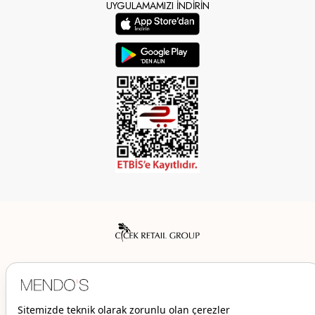
UYGULAMAMIZI İNDİRİN
Mendo’s bir Çiçek İç Giyim Tic. ve San. A.Ş. markasıdır.