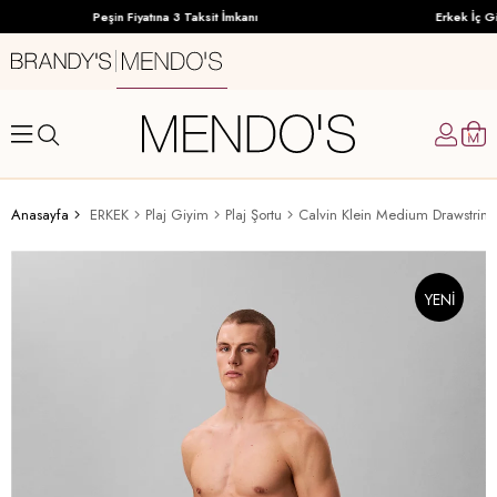
Peşin Fiyatına 3 Taksit İmkanı
Erkek İç Gi
Anasayfa
ERKEK
Plaj Giyim
Plaj Şortu
Calvin Klein Medium Drawstring
YENI
ÜRÜN