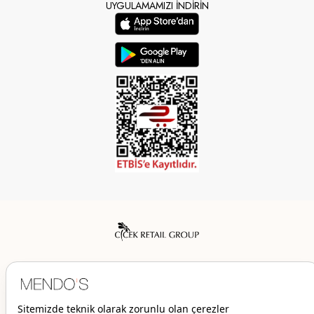
UYGULAMAMIZI İNDİRİN
Mendo’s bir Çiçek İç Giyim Tic. ve San. A.Ş. markasıdır.