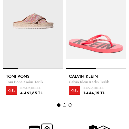
TONI PONS
CALVIN KLEIN
Toni Pons Kadın Terlik
Calvin Klein Kadın Terlik
5.249,00 TL
1.699,00 TL
%15
%15
4.461,65 TL
1.444,15 TL