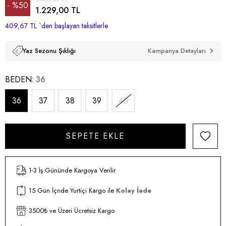
%
50
1.229,00 TL
409,67 TL
İndirim
`den başlayan taksitlerle
Kampanya Detayları
Yaz Sezonu Şıklığı
BEDEN
36
36
37
38
39
40
1-3 İş Gününde Kargoya Verilir
15 Gün İçnde Yurtiçi Kargo ile
Kolay İade
3500₺ ve Üzeri Ücretsiz Kargo