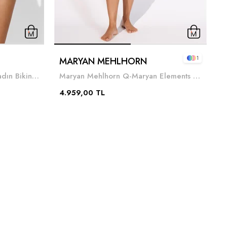
1
MARYAN MEHLHORN
Lidea M-Lidea Sports Club Kadın Bikini Altı Siyah
Maryan Mehlhorn Q-Maryan Elements Kadın Bikini Altı Mavi
4
4.959,00 TL