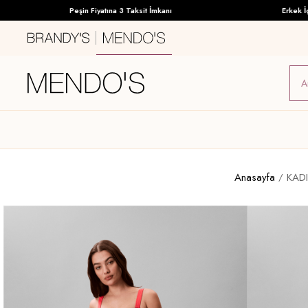
Peşin Fiyatına 3 Taksit İmkanı
Erkek İç Giy
Anasayfa
KAD