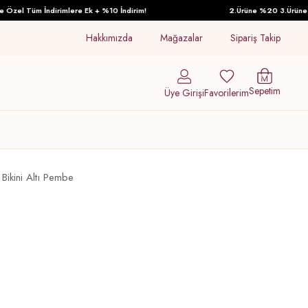
l Tüm İndirimlere Ek + %10 İndirim!
2.Ürüne %20 3.Ürüne %30 İ
Hakkımızda
Mağazalar
Sipariş Takip
Sepetim
Üye Girişi
Favorilerim
Bikini Altı Pembe