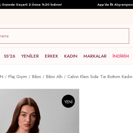
imde Geçerli 2.Ürüne %20 İndirim!
App'de İlk Alışverişinize Öze
SS'26
YENİLER
ERKEK
KADIN
MARKALAR
İNDİRİM
IN
Plaj Giyim
Bikini
Bikini Altı
Calvin Klein Side Tie Bottom Kadın 
YENI
ÜRÜN