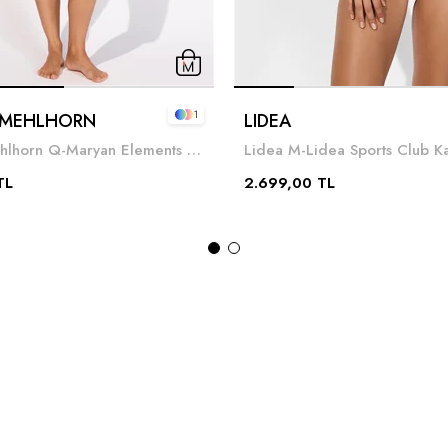
1
 MEHLHORN
LIDEA
Maryan Mehlhorn Q-Maryan Elements Kadın Bikini Altı Mavi
TL
2.699,00 TL