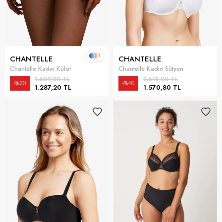
1
CHANTELLE
CHANTELLE
Chantelle Kadın Külot
Chantelle Kadın Sütyen
1.609,00 TL
2.618,00 TL
%20
%40
1.287,20 TL
1.570,80 TL