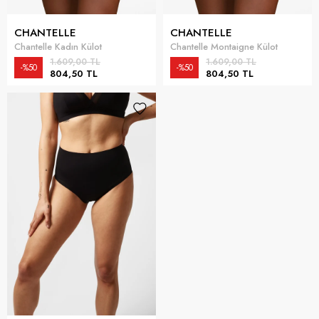
CHANTELLE
CHANTELLE
Chantelle Kadın Külot
Chantelle Montaigne Külot
1.609,00 TL
1.609,00 TL
%50
%50
804,50 TL
804,50 TL