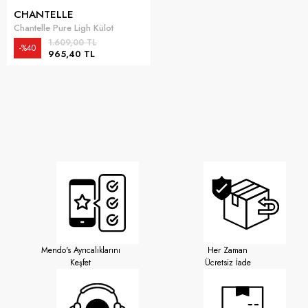
CHANTELLE
Chantelle Pure Ligh Külot
1.609,00 TL
%40
965,40 TL
Mendo's Ayrıcalıklarını
Her Zaman
Keşfet
Ücretsiz İade