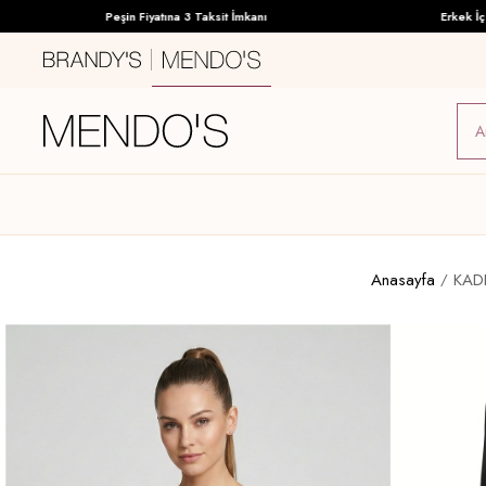
Peşin Fiyatına 3 Taksit İmkanı
Erkek İç Giy
Anasayfa
KAD