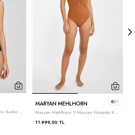
1
MARYAN MEHLHORN
Charmline Z-Charmline Nos Unı Kadın Mayo Siyah
Maryan Mehlhorn Y-Maryan Honesty Kadın Mayo Çok Renkli
7
11.999,00 TL