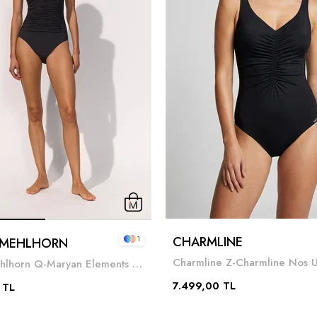
CHARMLINE
1
 MEHLHORN
Maryan Mehlhorn Q-Maryan Elements Kadın Mayo Siyah
7.499,00 TL
 TL