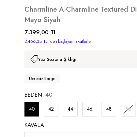
Charmline A-Charmline Textured D
Mayo Siyah
7.399,00 TL
2.466,33 TL
`den başlayan taksitlerle
Yaz Sezonu Şıklığı
Ücretsiz Kargo
BEDEN
40
40
42
44
46
48
50
KAVALA