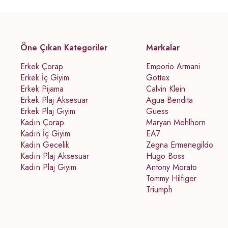
Öne Çıkan Kategoriler
Markalar
Erkek Çorap
Emporio Armani
Erkek İç Giyim
Gottex
Erkek Pijama
Calvin Klein
Erkek Plaj Aksesuar
Agua Bendita
Erkek Plaj Giyim
Guess
Kadın Çorap
Maryan Mehlhorn
Kadın İç Giyim
EA7
Kadın Gecelik
Zegna Ermenegildo
Kadın Plaj Aksesuar
Hugo Boss
Kadın Plaj Giyim
Antony Morato
Tommy Hilfiger
Triumph