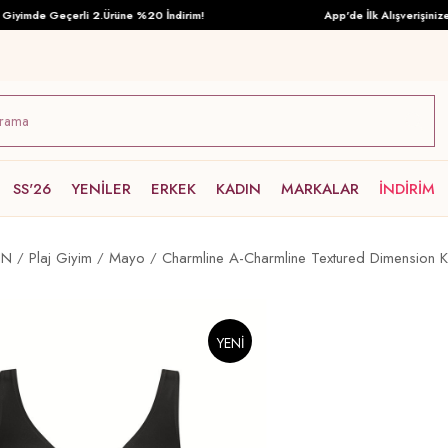
imde Geçerli 2.Ürüne %20 İndirim!
App'de İlk Alışverişinize Öz
SS'26
YENİLER
ERKEK
KADIN
MARKALAR
İNDİRİM
IN
Plaj Giyim
Mayo
Charmline A-Charmline Textured Dimension 
YENI
ÜRÜN