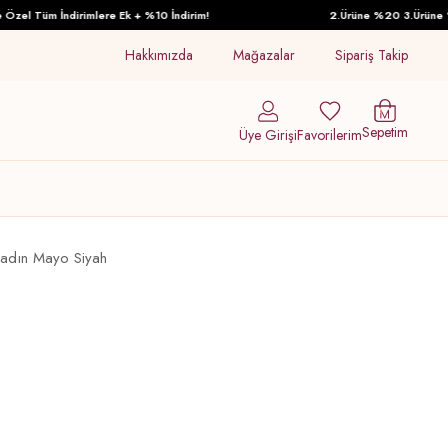
el Tüm İndirimlere Ek + %10 İndirim!
2.Ürüne %20 3.Ürüne %30 
Hakkımızda
Mağazalar
Sipariş Takip
Sepetim
Üye Girişi
Favorilerim
Kadın Mayo Siyah