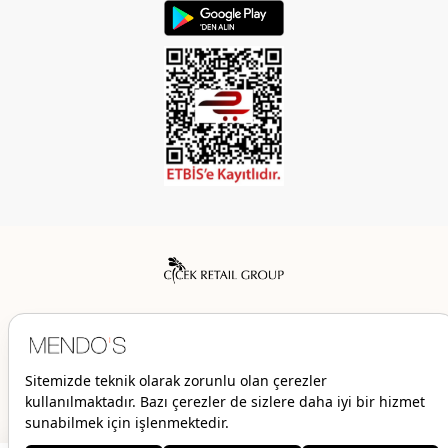
Mendo’s bir Çiçek İç Giyim Tic. ve San. A.Ş. markasıdır.
© 2026 Mendo’s | Her hakkı saklıdır.