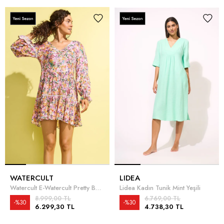
WATERCULT
LIDEA
Watercult E-Watercult Pretty Boho Kadın Tunik Pembe
Lidea Kadın Tunik Mint Yeşili
8.999,00 TL
6.769,00 TL
%30
%30
6.299,30 TL
4.738,30 TL