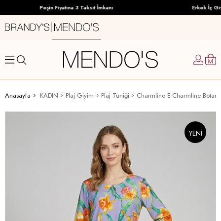
Peşin Fiyatına 3 Taksit İmkanı
Erkek İç Giy
Anasayfa
KADIN
Plaj Giyim
Plaj Tuniği
Charmline E-Charmline Botani
YENI
ÜRÜN