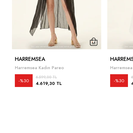
HARREMSEA
HARREM
Harremsea Kadın Pareo
Harremsea
6.599,00 TL
6
%30
%30
4.619,30 TL