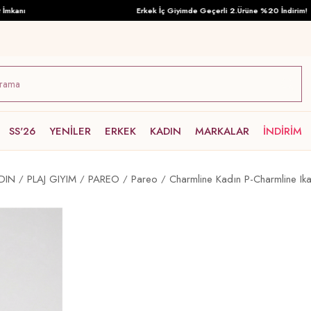
anı
Erkek İç Giyimde Geçerli 2.Ürüne %20 İndirim!
SS'26
YENİLER
ERKEK
KADIN
MARKALAR
İNDİRİM
DIN
PLAJ GIYIM
PAREO
Pareo
Charmline Kadın P-Charmline Ik