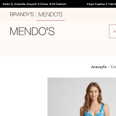
dın İç Giyimde Geçerli 2.Ürüne %30 İndirim!
Peşin Fiyatına 3 Taksit İmk
Anasayfa
KA