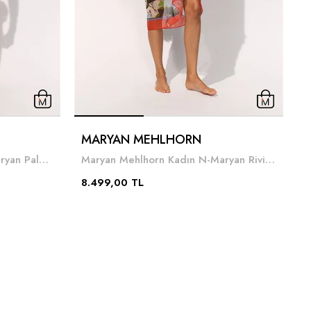
MARYAN MEHLHORN
Maryan Mehlhorn Kadın D-Maryan Palmaria Pareo
Maryan Mehlhorn Kadın N-Maryan Riviera Pareo
8
8.499,00 TL