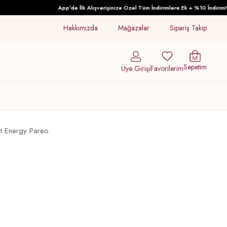
App'de İlk Alışverişinize Özel Tüm İndirimlere Ek + %10 İndirim!
Hakkımızda
Mağazalar
Sipariş Takip
Sepetim
Üye Girişi
Favorilerim
at Energy Pareo