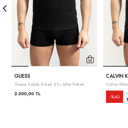
GUESS
CALVIN K
Guess Caleb Erkek 2'Li Atlet Paketi
Calvin Klei
2.200,00 TL
2
%40