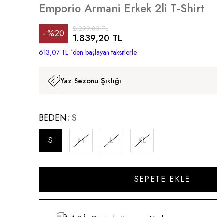
Emporio Armani Erkek 2li T-Shirt
2.299,00 TL
%
20
1.839,20 TL
İndirim
613,07 TL
`den başlayan taksitlerle
Yaz Sezonu Şıklığı
BEDEN
S
S
M
L
XL