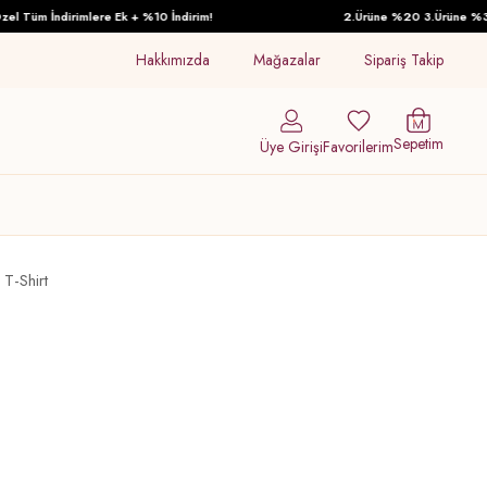
üm İndirimlere Ek + %10 İndirim!
2.Ürüne %20 3.Ürüne %30 İndi
Hakkımızda
Mağazalar
Sipariş Takip
Sepetim
Üye Girişi
Favorilerim
T-Shirt