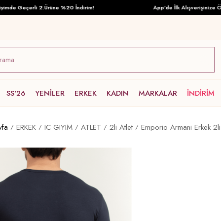
e Geçerli 2.Ürüne %20 İndirim!
App'de İlk Alışverişinize Özel T
SS'26
YENİLER
ERKEK
KADIN
MARKALAR
İNDİRİM
yfa
ERKEK
IC GIYIM
ATLET
2li Atlet
Emporio Armani Erkek 2li 