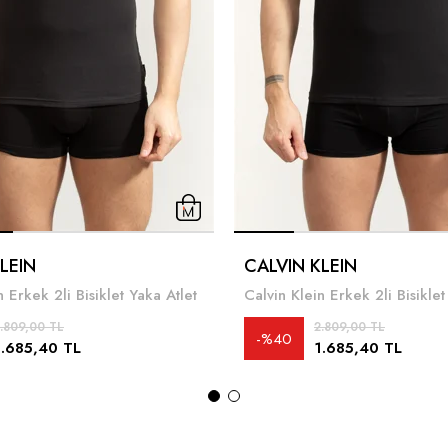
LEIN
CALVIN KLEIN
n Erkek 2li Bisiklet Yaka Atlet
Calvin Klein Erkek 2li Bisiklet
.809,00 TL
2.809,00 TL
%40
1.685,40 TL
1.685,40 TL