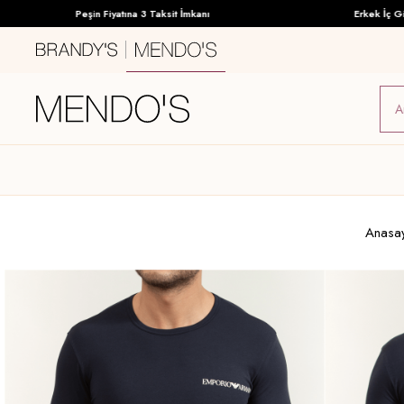
Peşin Fiyatına 3 Taksit İmkanı
Erkek İç Giyimd
Anasa