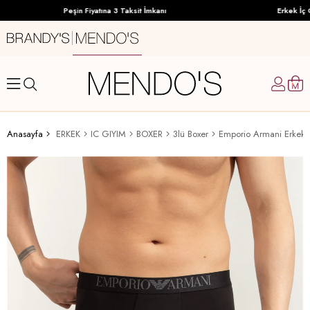
Peşin Fiyatına 3 Taksit İmkanı
Erkek İç G
Anasayfa
ERKEK
IC GIYIM
BOXER
3lü Boxer
Emporio Armani Erkek 3