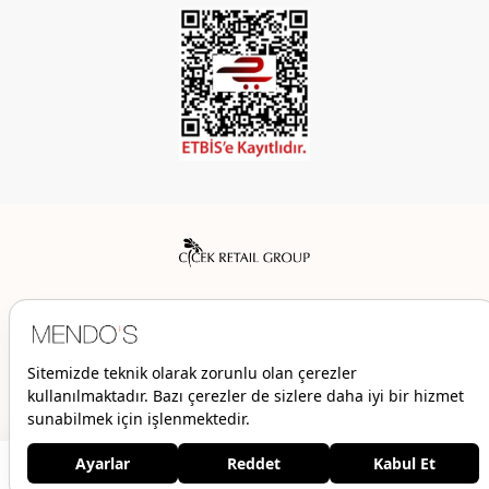
Mendo’s bir Çiçek İç Giyim Tic. ve San. A.Ş. markasıdır.
© 2026 Mendo’s | Her hakkı saklıdır.
2.399,00 TL