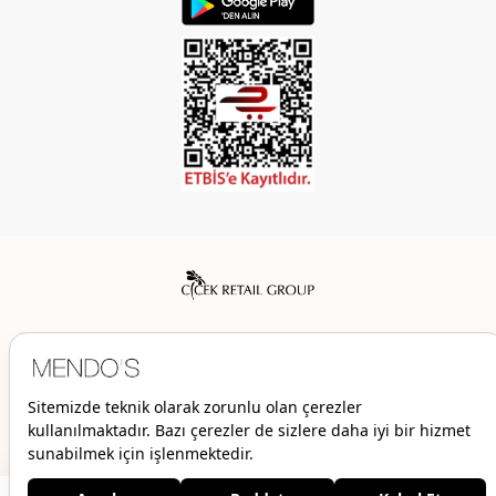
Mendo’s bir Çiçek İç Giyim Tic. ve San. A.Ş. markasıdır.
© 2026 Mendo’s | Her hakkı saklıdır.