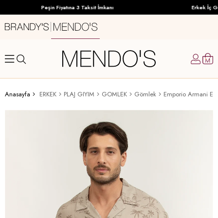
Peşin Fiyatına 3 Taksit İmkanı
Erkek İç Gi
Anasayfa
ERKEK
PLAJ GIYIM
GOMLEK
Gömlek
Emporio Armani Er