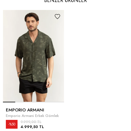
BENZER ÜRÜNLER
EMPORIO ARMANI
Emporio Armani Erkek Gömlek
9.999,00 TL
%50
4.999,50 TL