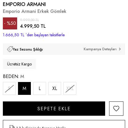
EMPORIO ARMANI
Emporio Armani Erkek Gömlek
9.999,00 TL
%
50
4.999,50 TL
1.666,50 TL
İndirim
`den başlayan taksitlerle
Kampanya Detayları
Yaz Sezonu Şıklığı
Ücretsiz Kargo
BEDEN
M
S
M
L
XL
XXL