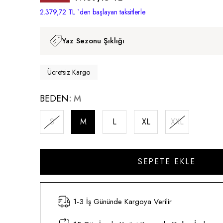
İndirim
2.379,72 TL
`den başlayan taksitlerle
Yaz Sezonu Şıklığı
Ücretsiz Kargo
BEDEN
M
S
M
L
XL
XXL
1-3 İş Gününde Kargoya Verilir