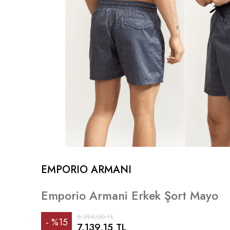
EMPORIO ARMANI
Emporio Armani Erkek Şort Mayo
8.399,00 TL
%
15
7.139,15 TL