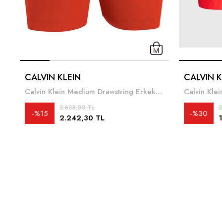
CALVIN KLEIN
CALVIN K
Calvin Klein Medium Drawstring Erkek Şort Mayo
2.638,00 TL
2
%15
%30
2.242,30 TL