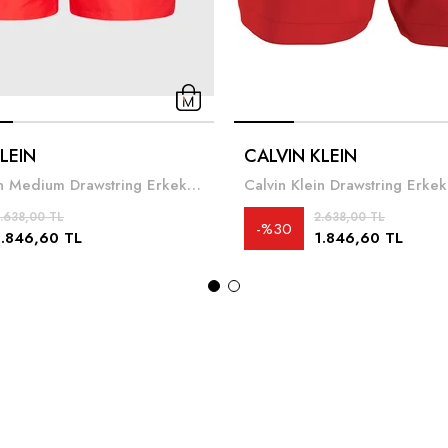
LEIN
CALVIN KLEIN
Calvin Klein Medium Drawstring Erkek Şort Mayo
Calvin Klein Drawstring Erke
.638,00 TL
2.638,00 TL
%30
1.846,60 TL
1.846,60 TL