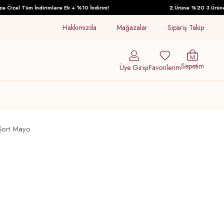
el Tüm İndirimlere Ek + %10 İndirim!
2.Ürüne %20 3.Ürüne %30 
Hakkımızda
Mağazalar
Sipariş Takip
Sepetim
Üye Girişi
Favorilerim
Şort Mayo