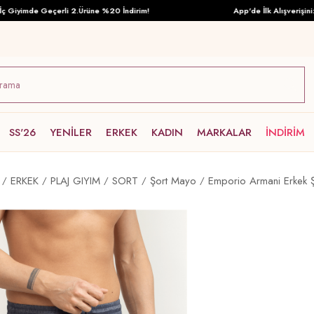
yimde Geçerli 2.Ürüne %20 İndirim!
App'de İlk Alışverişinize Öz
SS'26
YENİLER
ERKEK
KADIN
MARKALAR
İNDİRİM
ERKEK
PLAJ GIYIM
SORT
Şort Mayo
Emporio Armani Erkek 