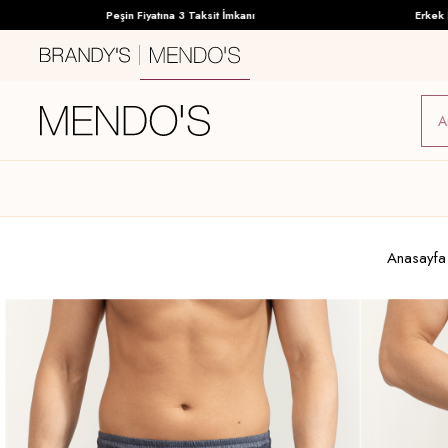
Peşin Fiyatına 3 Taksit İmkanı
Erkek İç Gi
Anasayfa