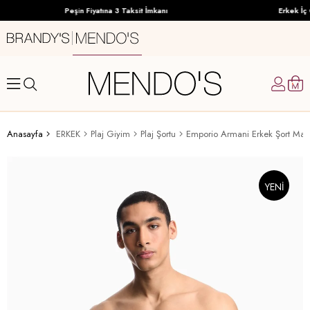
Peşin Fiyatına 3 Taksit İmkanı
Erkek İç G
Anasayfa
ERKEK
Plaj Giyim
Plaj Şortu
Emporio Armani Erkek Şort May
YENI
ÜRÜN