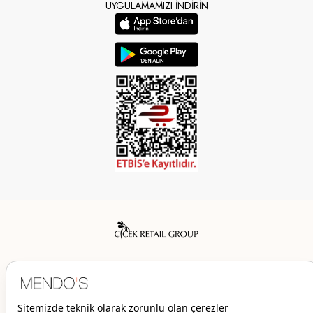
UYGULAMAMIZI İNDİRİN
Mendo’s bir Çiçek İç Giyim Tic. ve San. A.Ş. markasıdır.