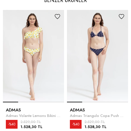
BENZER ÜRÜNLER
ADMAS
ADMAS
Admas Volante Lemons Bikini Takımı
Admas Triangulo Copa Push Up Dots Bikini Takımı
2.529,00 TL
2.529,00 TL
%40
%40
1.528,30 TL
1.528,30 TL