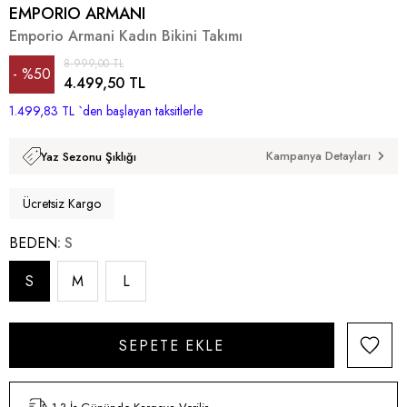
EMPORIO ARMANI
Emporio Armani Kadın Bikini Takımı
8.999,00 TL
%
50
4.499,50 TL
1.499,83 TL
İndirim
`den başlayan taksitlerle
Kampanya Detayları
Yaz Sezonu Şıklığı
Ücretsiz Kargo
BEDEN
S
S
M
L