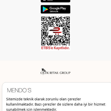
Mendo’s bir Çiçek İç Giyim Tic. ve San. A.Ş. markasıdır.
© 2026 Mendo’s | Her hakkı saklıdır.