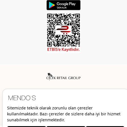
Mendo’s bir Çiçek İç Giyim Tic. ve San. A.Ş. markasıdır.
© 2026 Mendo’s | Her hakkı saklıdır.