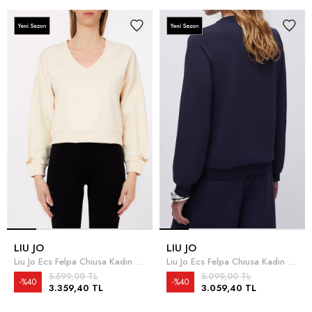
LIU JO
LIU JO
Liu Jo Ecs Felpa Chiusa Kadın Bisiklet Yaka Sweatshirt Çok Renkli
Liu Jo Ecs Felpa Chiusa Kadın Bisiklet Yaka Sweatshirt Mavi
5.599,00 TL
5.099,00 TL
%40
%40
3.359,40 TL
3.059,40 TL