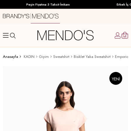
Peşin Fiyatına 3 Taksit İmkanı
Erkek İç G
Anasayfa
KADIN
Giyim
Sweatshirt
Bisiklet Yaka Sweatshirt
Emporio A
YENI
ÜRÜN